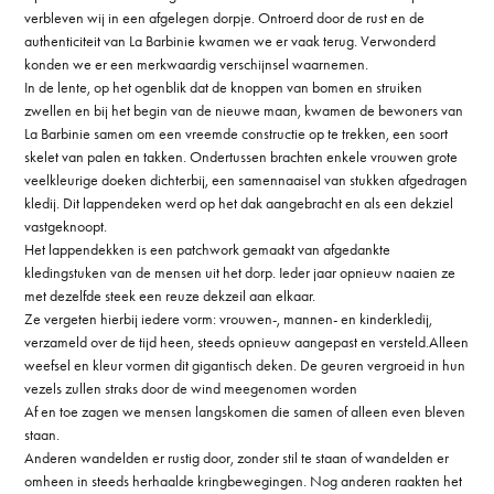
verbleven wij in een afgelegen dorpje. Ontroerd door de rust en de
authenticiteit van La Barbinie kwamen we er vaak terug. Verwonderd
konden we er een merkwaardig verschijnsel waarnemen.
In de lente, op het ogenblik dat de knoppen van bomen en struiken
zwellen en bij het begin van de nieuwe maan, kwamen de bewoners van
La Barbinie samen om een vreemde constructie op te trekken, een soort
skelet van palen en takken. Ondertussen brachten enkele vrouwen grote
veelkleurige doeken dichterbij, een samennaaisel van stukken afgedragen
kledij. Dit lappendeken werd op het dak aangebracht en als een dekziel
vastgeknoopt.
Het lappendekken is een patchwork gemaakt van afgedankte
kledingstuken van de mensen uit het dorp. Ieder jaar opnieuw naaien ze
met dezelfde steek een reuze dekzeil aan elkaar.
Ze vergeten hierbij iedere vorm: vrouwen-, mannen- en kinderkledij,
verzameld over de tijd heen, steeds opnieuw aangepast en versteld.Alleen
weefsel en kleur vormen dit gigantisch deken. De geuren vergroeid in hun
vezels zullen straks door de wind meegenomen worden
Af en toe zagen we mensen langskomen die samen of alleen even bleven
staan.
Anderen wandelden er rustig door, zonder stil te staan of wandelden er
omheen in steeds herhaalde kringbewegingen. Nog anderen raakten het