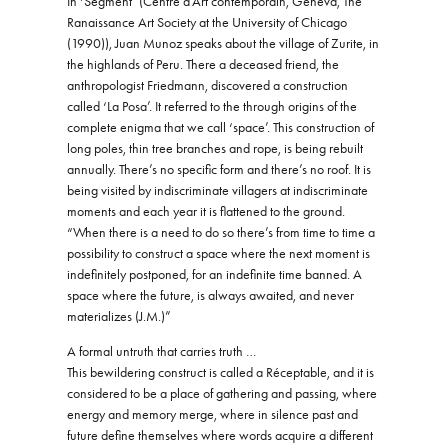
In ‘Segment’ (Centre d’Art contemporain, Geneva, The
Ranaissance Art Society at the University of Chicago
(1990)), Juan Munoz speaks about the village of Zurite, in
the highlands of Peru. There a deceased friend, the
anthropologist Friedmann, discovered a construction
called ‘La Posa’. It referred to the through origins of the
complete enigma that we call ‘space’. This construction of
long poles, thin tree branches and rope, is being rebuilt
annually. There’s no specific form and there’s no roof. It is
being visited by indiscriminate villagers at indiscriminate
moments and each year it is flattened to the ground.
“When there is a need to do so there’s from time to time a
possibility to construct a space where the next moment is
indefinitely postponed, for an indefinite time banned. A
space where the future, is always awaited, and never
materializes (J.M.)”
A formal untruth that carries truth …
This bewildering construct is called a Réceptable, and it is
considered to be a place of gathering and passing, where
energy and memory merge, where in silence past and
future define themselves where words acquire a different