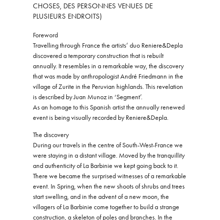
CHOSES, DES PERSONNES VENUES DE
PLUSIEURS ENDROITS)
Foreword
Travelling through France the artists’ duo Reniere&Depla
discovered a temporary construction that is rebuilt
annually. It resembles in a remarkable way, the discovery
that was made by anthropologist André Friedmann in the
village of Zurite in the Peruvian highlands. This revelation
is described by Juan Munoz in ‘Segment’.
As an homage to this Spanish artist the annually renewed
event is being visually recorded by Reniere&Depla.
The discovery
During our travels in the centre of South-West-France we
were staying in a distant village. Moved by the tranquillity
and authenticity of La Barbinie we kept going back to it.
There we became the surprised witnesses of a remarkable
event. In Spring, when the new shoots of shrubs and trees
start swelling, and in the advent of a new moon, the
villagers of La Barbinie come together to build a strange
construction, a skeleton of poles and branches. In the