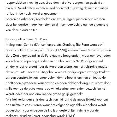
lappendekken vluchtig aan, streelden het of verborgen hun gezicht er
even in. Muzikanten kwamen, nodigden met hun zang de mensen uit en
tot laat in de nacht werd er gezongen.
Boeren en arbeiders, notabelen en inwijkelingen, jong en oud werden
door het aardse ritueel van eten en drinken deelachtig aan de eigenheid
van deze plaats en tijd…
Een vergelijking met ‘La Posa’
In Segment (Centre d’Art contemporain, Genève, The Renaissance Art
Society at the University of Chicago (1990)) verhaalt Juan Munoz over een
dorp Zurite genaamd, in de Peruviaanse hooglanden, waar een overleden
vriend en antropoloog Friedmann een bouwwerk ‘La Posa’ genaamd
ontdekte ,dat refereert naar de ware oorsprong van het volstrekte raadsel
dat wij ‘ruimte’ noemen. Dit gebouw wordt jaarlijks opnieuw opgetrokken
als een constructie van lange palen, dunne boomstammen en touw. Het
heeft geen bijzondere vormgeving en geen dakbedekking. Het wordt door
willekeurige dorpsbewoners op willekeurige momenten bezocht en het
wordt ieder jaar opnieuw met de grond gelijk gemaakt.
“Als het verlangen er is doet zich van tijd tot tijd de mogelijkheid voor om
een ruimte te construeren waar het volgende ogenblik eindeloos wordt
opgeschort, voor onbepaalde tijd is uitgesteld. Een ruimte waar de
toekomst, altijd op komst, nooit plaatsvindt. (J.M.)”