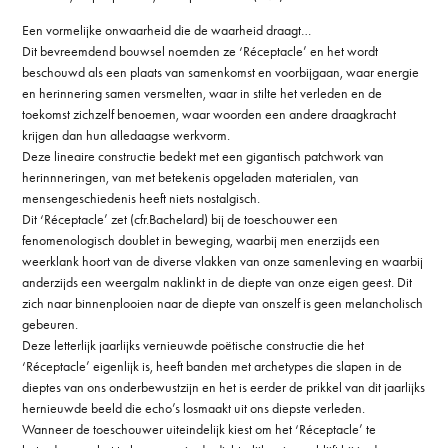
Een vormelijke onwaarheid die de waarheid draagt…
Dit bevreemdend bouwsel noemden ze ‘Réceptacle’ en het wordt
beschouwd als een plaats van samenkomst en voorbijgaan, waar energie
en herinnering samen versmelten, waar in stilte het verleden en de
toekomst zichzelf benoemen, waar woorden een andere draagkracht
krijgen dan hun alledaagse werkvorm.
Deze lineaire constructie bedekt met een gigantisch patchwork van
herinnneringen, van met betekenis opgeladen materialen, van
mensengeschiedenis heeft niets nostalgisch.
Dit ‘Réceptacle’ zet (cfr.Bachelard) bij de toeschouwer een
fenomenologisch doublet in beweging, waarbij men enerzijds een
weerklank hoort van de diverse vlakken van onze samenleving en waarbij
anderzijds een weergalm naklinkt in de diepte van onze eigen geest. Dit
zich naar binnenplooien naar de diepte van onszelf is geen melancholisch
gebeuren.
Deze letterlijk jaarlijks vernieuwde poëtische constructie die het
‘Réceptacle’ eigenlijk is, heeft banden met archetypes die slapen in de
dieptes van ons onderbewustzijn en het is eerder de prikkel van dit jaarlijks
hernieuwde beeld die echo’s losmaakt uit ons diepste verleden.
Wanneer de toeschouwer uiteindelijk kiest om het ‘Réceptacle’ te