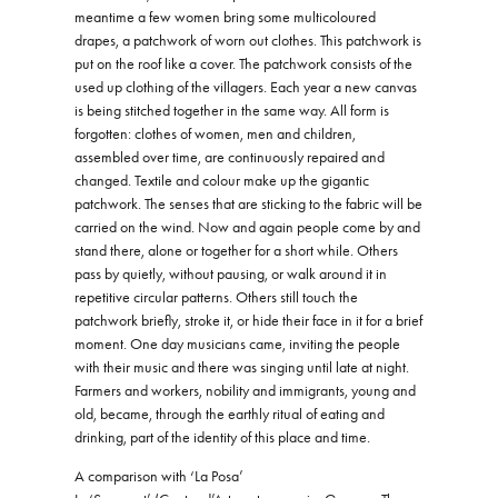
meantime a few women bring some multicoloured
drapes, a patchwork of worn out clothes. This patchwork is
put on the roof like a cover. The patchwork consists of the
used up clothing of the villagers. Each year a new canvas
is being stitched together in the same way. All form is
forgotten: clothes of women, men and children,
assembled over time, are continuously repaired and
changed. Textile and colour make up the gigantic
patchwork. The senses that are sticking to the fabric will be
carried on the wind. Now and again people come by and
stand there, alone or together for a short while. Others
pass by quietly, without pausing, or walk around it in
repetitive circular patterns. Others still touch the
patchwork briefly, stroke it, or hide their face in it for a brief
moment. One day musicians came, inviting the people
with their music and there was singing until late at night.
Farmers and workers, nobility and immigrants, young and
old, became, through the earthly ritual of eating and
drinking, part of the identity of this place and time.
A comparison with ‘La Posa’