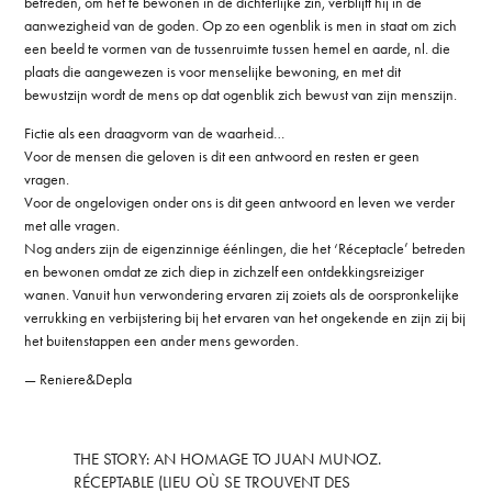
betreden, om het te bewonen in de dichterlijke zin, verblijft hij in de
aanwezigheid van de goden. Op zo een ogenblik is men in staat om zich
een beeld te vormen van de tussenruimte tussen hemel en aarde, nl. die
plaats die aangewezen is voor menselijke bewoning, en met dit
bewustzijn wordt de mens op dat ogenblik zich bewust van zijn menszijn.
Fictie als een draagvorm van de waarheid…
Voor de mensen die geloven is dit een antwoord en resten er geen
vragen.
Voor de ongelovigen onder ons is dit geen antwoord en leven we verder
met alle vragen.
Nog anders zijn de eigenzinnige éénlingen, die het ‘Réceptacle’ betreden
en bewonen omdat ze zich diep in zichzelf een ontdekkingsreiziger
wanen. Vanuit hun verwondering ervaren zij zoiets als de oorspronkelijke
verrukking en verbijstering bij het ervaren van het ongekende en zijn zij bij
het buitenstappen een ander mens geworden.
— Reniere&Depla
THE STORY:
AN HOMAGE TO JUAN MUNOZ.
RÉCEPTABLE (LIEU OÙ SE TROUVENT DES